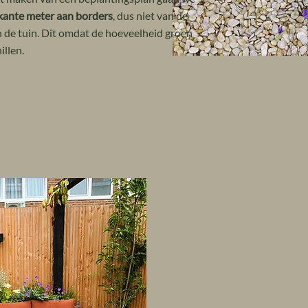
rkante meter aan borders
, dus niet van de
n de tuin. Dit omdat de hoeveelheid groen
illen.