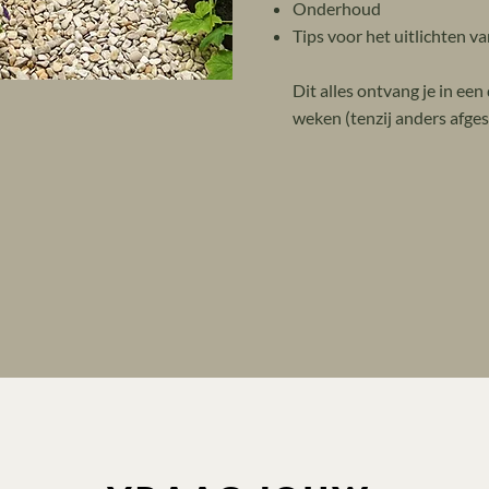
Onderhoud
Tips voor het uitlichten v
Dit alles ontvang je in een
weken (tenzij anders afges