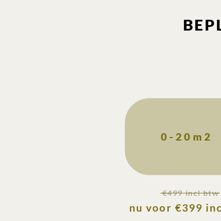
BEP
0-20m2
€499 incl btw
nu voor €399 in