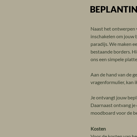
BEPLANTI
Naast het ontwerpen v
inschakelen om jouw b
paradijs. We maken e
bestaande borders. Hie
ons een simpele platte
Aan de hand van de geg
vragenformulier, kan ik
Je ontvangt jouw bepl
Daarnaast ontvang je 
moodboard voor de be
Kosten
Voor de kosten van h