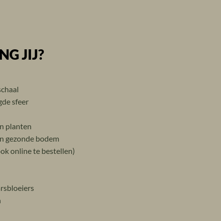
G JIJ?
schaal
de sfeer
en planten
een gezonde bodem
ok online te bestellen)
rsbloeiers
n