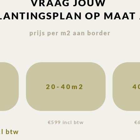
VRAAG JOUW
LANTINGSPLAN OP MAAT
prijs per m2 aan border
20-40m2
4
€599 incl btw
€6
cl btw