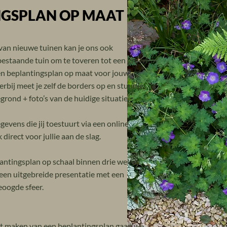
NGSPLAN OP MAAT
an nieuwe tuinen kan je ons ook
estaande tuin om te toveren tot een groen
en beplantingsplan op maat voor jouw
rbij meet je zelf de borders op en stuur je
grond + foto’s van de huidige situatie.
evens die jij toestuurt via een online
 direct voor jullie aan de slag.
antingsplan op schaal binnen drie weken.
een uitgebreide presentatie met een
oogde sfeer.
et maken van een beplantingsplan gaan we