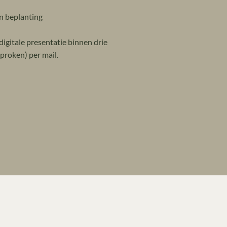
an beplanting
 digitale presentatie binnen drie
proken) per mail.