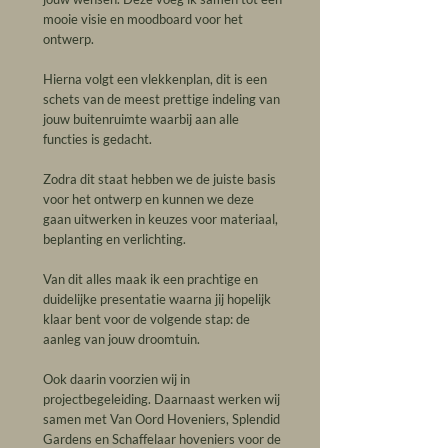
mooie visie en moodboard voor het
ontwerp.
Hierna volgt een vlekkenplan, dit is een
schets van de meest prettige indeling van
jouw buitenruimte waarbij aan alle
functies is gedacht.
Zodra dit staat hebben we de juiste basis
voor het ontwerp en kunnen we deze
gaan uitwerken in keuzes voor materiaal,
beplanting en verlichting.
Van dit alles maak ik een prachtige en
duidelijke presentatie waarna jij hopelijk
klaar bent voor de volgende stap: de
aanleg van jouw droomtuin.
Ook daarin voorzien wij in
projectbegeleiding. Daarnaast werken wij
samen met Van Oord Hoveniers, Splendid
Gardens en Schaffelaar hoveniers voor de