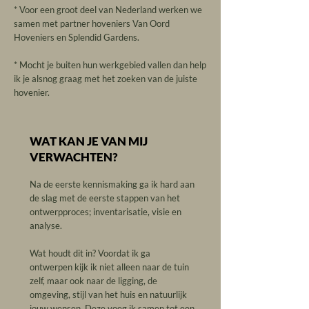
* Voor een groot deel van Nederland werken we
samen met partner hoveniers
Van Oord
Hoveniers en Splendid Gardens
.
* Mocht je buiten hun werkgebied vallen dan help
ik je alsnog graag met het zoeken van de juiste
hovenier.
WAT KAN JE VAN MIJ
VERWACHTEN?
Na de eerste kennismaking ga ik hard aan
de slag met de eerste stappen van het
ontwerpproces; inventarisatie, visie en
analyse.
Wat houdt dit in? Voordat ik ga
ontwerpen kijk ik niet alleen naar de tuin
zelf, maar ook naar de ligging, de
omgeving, stijl van het huis en natuurlijk
jouw wensen. Deze voeg ik samen tot een