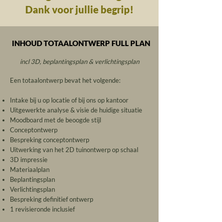
Dank voor jullie begrip!
INHOUD TOTAALONTWERP FULL PLAN
incl 3D, beplantingsplan & verlichtingsplan
Een totaalontwerp bevat het volgende:
Intake bij u op locatie of bij ons op kantoor
Uitgewerkte analyse & visie de huidige situatie
Moodboard met de beoogde stijl
Conceptontwerp
Bespreking conceptontwerp
Uitwerking van het 2D tuinontwerp op schaal
3D impressie
Materiaalplan
Beplantingsplan
Verlichtingsplan
Bespreking definitief ontwerp
1 revisieronde inclusief