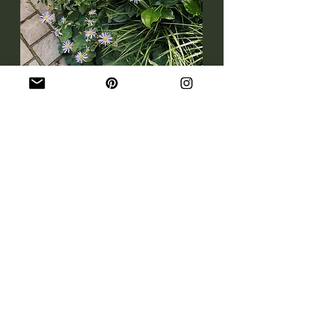
VERLICHTINGSPLAN​
Naast het beplantingsplan maken wij ook
een verlichtingsplan voor jouw tuin. Ook bij
dit plan bepalen we eerst de beoogde
uitstraling en sfeer, aan de hand hiervan
kiezen we passende armaturen.
Ik werk met het Nederlandse
verlichtingsmerk In-Lite, welke werkt op