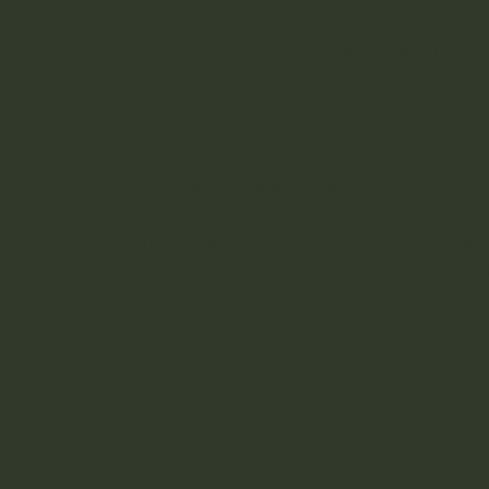
natuur, design en functionaliteit samenkomen.
Meer groen, minder steen - met genoeg ruimte om
streef ernaar van jouw tuin een groene oase te m
het gehele jaar door van geniet, vanuit zowel bin
buiten in de tuin.
Ik kom met creatieve en eigentijdse oplossingen
zo effectief mogelijk in te delen. Een tuin is bij no
een beleving waarin je wordt meegenomen. Een t
je prettig en geborgen voelt, maar die tegelijkertij
De vormentaal, compositie en zichtlijnen zijn hier
belangrijk. Hierdoor wordt het een plek met een 
identiteit.