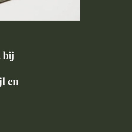
 bij
jl en