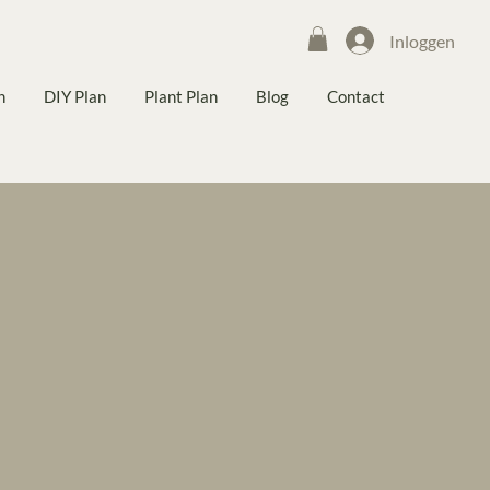
Inloggen
n
DIY Plan
Plant Plan
Blog
Contact