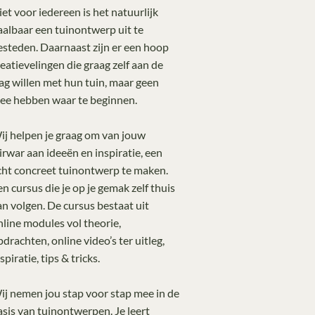
iet voor iedereen is het natuurlijk
aalbaar een tuinontwerp uit te
esteden. Daarnaast zijn er een hoop
reatievelingen die graag zelf aan de
lag willen met hun tuin, maar geen
dee hebben waar te beginnen.
ij helpen je graag om van jouw
irwar aan ideeën en inspiratie, een
cht concreet tuinontwerp te maken.
en cursus die je op je gemak zelf thuis
an volgen. De cursus bestaat uit
nline modules vol theorie,
pdrachten, online video’s ter uitleg,
spiratie, tips & tricks.
ij nemen jou stap voor stap mee in de
asis van tuinontwerpen. Je leert