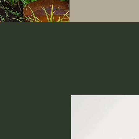
en groen en
n daar waar