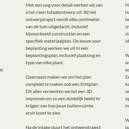
Met een oog voor detail werken wij van
N
a tot z een totaalontwerp uit. Bij het
h
ontwerptraject wordt elke centimeter
b
van de tuin uitgedacht, inclusief
c
bijvoorbeeld constructies en een
s
specifiek materiaalplan. De keuze voor
i
beplanting werken we uit in een
beplantingsplan, inclusief plaatsing en
W
type van elke plant.
w
ie
e
Daarnaast maken we om het plan
E
compleet te maken ook een lichtplan.
k
Dit alles verwerken we tot een 3D
o
impressie om zo een duidelijk beeld te
o
krijgen van hoe jouw buitenruimte
in
eruit komt te zien.
W
Na de intake duurt het ontwerptraject
b