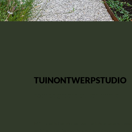
TUINONTWERPSTUDIO
voor de groene buitenruimte
Mijn doel is het vinden van de juiste balans tuss
architectuur. De mooiste buitenruimten ontstaa