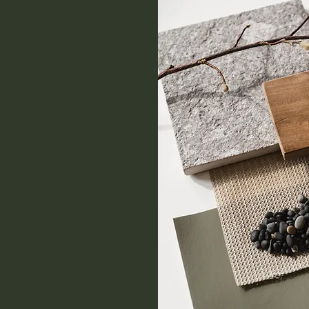
 te leven. Ik
aken waar jij
nenshuis als
 om jouw tuin
oit vlak, maar
uin waarin je
d ruimtelijk is.
bij erg
eigen